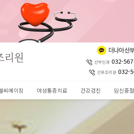
032-567
산부인과
032-5
산후조리원
헬씨에이징
여성통증치료
건강검진
임신중절