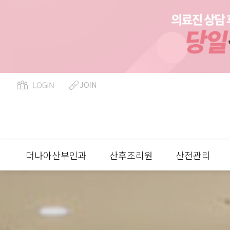
더나아산부인과
산후조리원
산전관리
류
하위분류
하위분류
하위